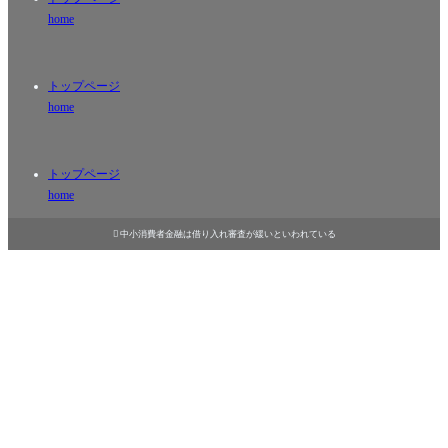
home
トップページ
home
トップページ
home

中小消費者金融は借り入れ審査が緩いといわれている