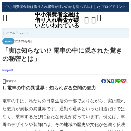
中小消費者金融は借り入れ審査が緩いのかを調べてみました ブログでリンク
中小消費者金融は




借り入れ審査が緩
いといわれている
ホーム
news

news
2025年9月6日
「実は知らない!? 電車の中に隠された驚き
の秘密とは」
takapon3


保存する
1. 電車の中の異世界：知られざる空間の魅力
電車の中は、私たちの日常生活の一部でありながら、実は隠れ
た魅力が満載の異世界です。通勤や通学といった用途だけでは
なく、乗車するたびに新たな発見が待っています。例えば、車
両のデザインや装飾には、その地域の歴史や文化が色濃く反映