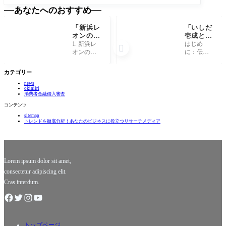
あなたへのおすすめ
「新浜レ
「いしだ
オンの知
壱成と谷
られざる
原章介、
1. 新浜レ
はじめ

素顔：歌
あの伝説
オンの魅
に：伝説
声の裏に
の舞台裏
力的な歌
の舞台裏
隠された
で何が起
声 新浜レ
へようこ
カテゴリー
驚きの秘
こったの
オンの歌
そ 「いし
密と
か？」
news
声には、
だ壱成」
okiniiri
は？」
まるで心
と「谷原
消費者金融借入審査
の奥底に
章介」、
コンテンツ
触れるよ
この二人
sitemap
うな甘さ
の名前を
トレンドを徹底分析！あなたのビジネスに役立つリサーチメディア
がありま
聞くだけ
す。その
で、多く
声を聴く
の人々に
と、まる
とって懐
で穏や
かしい思
Lorem ipsum dolor sit amet,
consectetur adipiscing elit.
Cras interdum.
トップページ