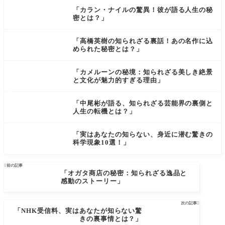
「カラン・ナイルの驚異！彼が語る人生の秘
密とは？」
「高橋英樹の知られざる裏話！あの名作に込
められた秘密とは？」
「カメルーンの秘境：知られざる美しき絶景
と文化が魅力的すぎる理由」
「中尾彬が語る、知られざる芸能界の裏側と
人生の転機とは？」
「実はあなたの知らない、身近に潜む驚きの
科学現象10選！」

前の記事
「オガタ商店の秘密：知られざる逸品と
感動のストーリー」
次の記事

「NHK受信料、実はあなたが知らない驚
きの裏事情とは？」