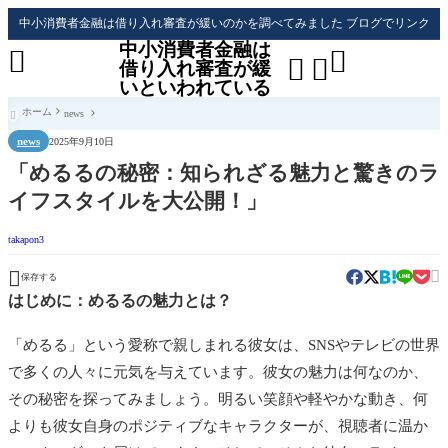
中小消費者金融は借り入れ審査が緩いのかを調べてみました ブログでリンク
中小消費者金融は




借り入れ審査が緩
いといわれている
ホーム
news

news
2025年9月10日
「めるるの秘密：知られざる魅力と驚きのラ
イフスタイルを大公開！」
takapon3


保存する
はじめに：めるるの魅力とは？
「めるる」という愛称で親しまれる彼女は、SNSやテレビの世界
で多くの人々に元気を与えています。彼女の魅力は何なのか、
その秘密を探ってみましょう。明るい笑顔や軽やかな動き、何
よりも彼女自身のポジティブなキャラクターが、視聴者に温か