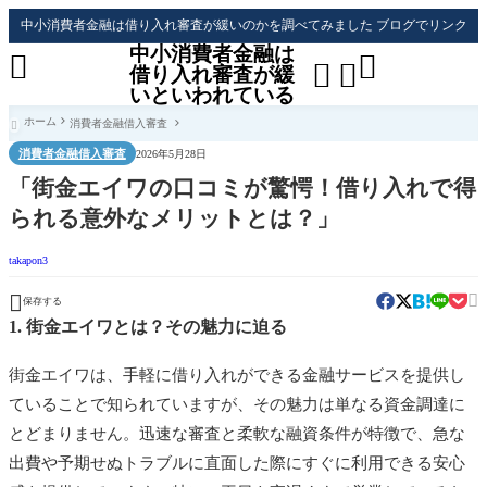
中小消費者金融は借り入れ審査が緩いのかを調べてみました ブログでリンク
中小消費者金融は




借り入れ審査が緩
いといわれている
ホーム
消費者金融借入審査

消費者金融借入審査
2026年5月28日
「街金エイワの口コミが驚愕！借り入れで得
られる意外なメリットとは？」
takapon3


保存する
1. 街金エイワとは？その魅力に迫る
街金エイワは、手軽に借り入れができる金融サービスを提供し
ていることで知られていますが、その魅力は単なる資金調達に
とどまりません。迅速な審査と柔軟な融資条件が特徴で、急な
出費や予期せぬトラブルに直面した際にすぐに利用できる安心