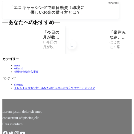
次の記事

「エコキャッシングで即日融資！環境に
優しいお金の借り方とは？」
あなたへのおすすめ
「今日の
「峯岸み
月が教え
なみ、驚
てくれ
愕の過
1. 今日の
はじめ

る、あな
去！アイ
月が映し
に：峯岸
たの運命
ドル生活
出す心の
みなみと
を変える
の裏側と
鏡 月は、
いう存在
カテゴリー
秘密と
知られざ
古代から
峯岸みな
は？」
る真実」
news
私たちの
みという
okiniiri
心に様々
名前を聞
消費者金融借入審査
な影響を
くと、多
コンテンツ
及ぼして
くの人が
sitemap
きまし
思い浮か
トレンドを徹底分析！あなたのビジネスに役立つリサーチメディア
た。その
べるのは
神秘的な
その明る
光は、ま
い笑顔
るで心の
と、長年
鏡のよう
にわたる
Lorem ipsum dolor sit amet,
ア
consectetur adipiscing elit.
Cras interdum.