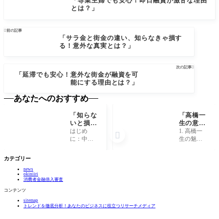
「専業主婦でも安心！即日融資が激甘な理由
とは？」

前の記事
「サラ金と街金の違い、知らなきゃ損す
る！意外な真実とは？」
次の記事

「延滞でも安心！意外な街金が融資を可
能にする理由とは？」
あなたへのおすすめ
「知らな
「高橋一
いと損！
生の意外
中古車選
な素顔！
はじめ
1. 高橋一

びで絶対
知られざ
に：中古
生の魅
に避ける
る趣味と
車選びの
力：俳優
べき3つ
プライベ
楽しさ 中
としての
カテゴリー
の落とし
ートの秘
古車選び
輝き 高橋
穴と
密」
news
は、単に
一生さん
okiniiri
は？」
車を手に
は、俳優
消費者金融借入審査
入れるこ
としての
コンテンツ
とにとど
才能だけ
sitemap
まらず、
でなく、
トレンドを徹底分析！あなたのビジネスに役立つリサーチメディア
新しいラ
その独特
イフスタ
の存在感