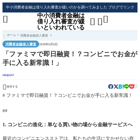
中小消費者金融は借り入れ審査が緩いのかを調べてみました ブログでリンク
中小消費者金融は




借り入れ審査が緩
いといわれている
ホーム
消費者金融借入審査

消費者金融借入審査
2026年6月6日
「ファミマで即日融資！？コンビニでお金が
手に入る新常識！」
takapon3


保存する
# ファミマで即日融資！？コンビニでお金が手に入る新常識！
##
1. コンビニの進化：単なる買い物の場から金融サービスへ
最近のコンビニエンスストアは、私たちの生活に欠かせない存