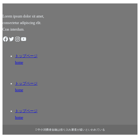
イルの扉
で視聴者
を開く素
を魅了し
晴らしい
続けてい
Lorem ipsum dolor sit amet,
consectetur adipiscing elit.
Cras interdum.
トップページ
home
トップページ
home
トップページ
home

中小消費者金融は借り入れ審査が緩いといわれている