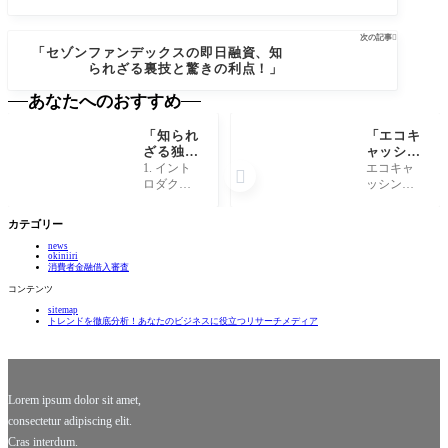
次の記事

「セゾンファンデックスの即日融資、知
られざる裏技と驚きの利点！」
あなたへのおすすめ
「知られ
「エコキ
ざる独自
ャッシン
審査キャ
グで即日
1. イント
エコキャ

ッシング
融資！環
ロダクシ
ッシング
の裏側！
境に優し
ョン：独
とは？ エ
あなたも
いお金の
自審査キ
コキャッ
カテゴリー
借りられ
借り方と
ャッシン
シングと
るか
は？」
news
グの魅力
は、環境
okiniiri
も？」
独自審査
に配慮し
消費者金融借入審査
キャッシ
た新しい
コンテンツ
ングとい
資金調達
sitemap
う新しい
の形で
トレンドを徹底分析！あなたのビジネスに役立つリサーチメディア
スタイル
す。従来
のキャッ
の融資手
シング
続きとは
が、今、
異なり、
多くの注
環境への
Lorem ipsum dolor sit amet,
consectetur adipiscing elit.
Cras interdum.