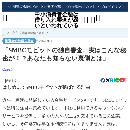
中小消費者金融は借り入れ審査が緩いのかを調べてみました ブログでリンク
中小消費者金融は




借り入れ審査が緩
いといわれている
ホーム
消費者金融借入審査

消費者金融借入審査
2026年7月1日
「SMBCモビットの独自審査、実はこんな秘
密が！？あなたも知らない裏側とは」
takapon3


保存する
はじめに：SMBCモビットが選ばれる理由
近年、急速に発展している金融サービスの中でも、SMBCモビッ
トは特に注目を集めています。手軽に利用できるキャッシング
サービスを提供し、多くの人々の生活を支えているこの企業。
しかし、その魅力は単なる利便性には留まりません。実は、