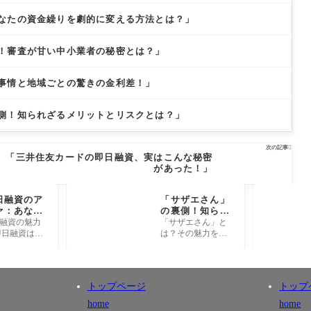
なたの資金繰りを劇的に変える方法とは？」
！審査が甘い中小業者の秘密とは？」
事情と地域ごとの驚きの金利差！」
側！知られざるメリットとリスクとは？」
次の記事

「三井住友カードの即日融資、実はこんな秘密
があった！」
日融資のア
「サザエさん」
ァ：あなた
の裏側！知られ
金繰りを劇
ざるキャラクタ
即日融資の魅力
「サザエさん」と
変える方法
ーの秘密と感動
即日融資は、
は？その魅力を再
？」
のエピソード5
の生活にお
確認 「サザエさ
選
の救世主と
ん」は、1969年に
ます。この
放送を開始して以
スを利用す
来、日本の家庭に
トップページ
トップ
で、申し込
欠かせない存在と
なったアニ
home
home