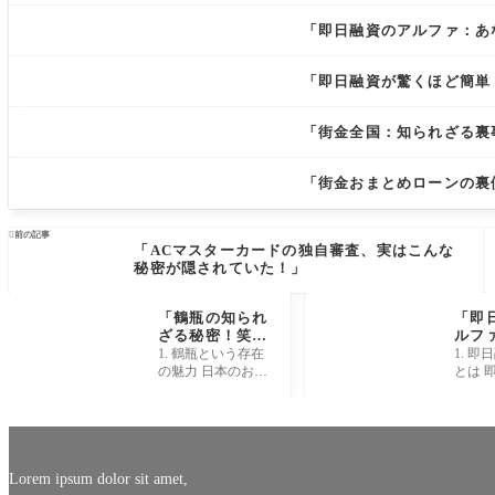
「即日融資のアルファ：あ
「即日融資が驚くほど簡単
「街金全国：知られざる裏
「街金おまとめローンの裏

前の記事
「ACマスターカードの独自審査、実はこんな
秘密が隠されていた！」
「鶴瓶の知られ
「即
ざる秘密！笑い
ルフ
の裏に隠された
の資
1. 鶴瓶という存在
1. 
心の深淵と
的に
の魅力 日本のお笑
とは 
は？」
とは
い界に君臨する鶴
私たち
瓶さんは、その独
いて真
特なキャラクター
も言え
と抜群のトーク力
サービ
で多くのファンを
ること
魅了し
みをし
Lorem ipsum dolor sit amet,