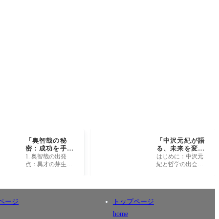
「奥智哉の秘
「中沢元紀が語
密：成功を手に
る、未来を変え
した異才の知ら
るための意外な
1. 奥智哉の出発
はじめに：中沢元
れざる人生と
哲学とは？」
点：異才の芽生え
紀と哲学の出会い
は？」
奥智哉の名前を耳
中沢元紀という名
にすると、誰もが
前は、多くの人々
彼の華やかな成功
にとって哲学者や
や創造力を思い浮
思想家として知ら
ページ
トップページ
かべることでしょ
れていますが、彼
う。しか
の哲学
home