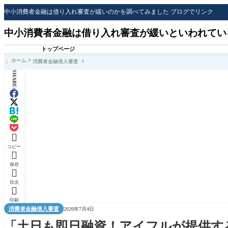
中小消費者金融は借り入れ審査が緩いのかを調べてみました ブログでリンク
中小消費者金融は借り入れ審査が緩いといわれてい
トップページ
ホーム
消費者金融借入審査

SHARE:

コピー

保存

目次

印刷
消費者金融借入審査
2026年7月4日
「土日も即日融資！アイフルが提供す