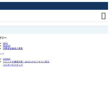

ゴリー
news
okiniiri
消費者金融借入審査
ンツ
sitemap
トレンドを徹底分析！あなたのビジネスに役立
つリサーチメディア