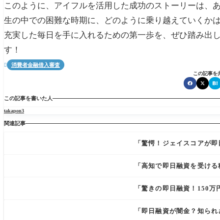
このように、アイフルを活用した成功のストーリーは、
生の中での困難な時期に、どのように乗り越えていくか
充実した毎日を手に入れるための第一歩を、ぜひ踏み出
す！
消費者金融借入審査

この記事を
この記事を書いた人
takapon3
関連記事
「驚愕！ジェイスコアが即
「高知で即日融資を受ける
「驚きの即日融資！150
「即日融資が闇金？知られ