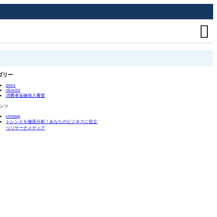

ゴリー
news
okiniiri
消費者金融借入審査
ンツ
sitemap
トレンドを徹底分析！あなたのビジネスに役立
つリサーチメディア