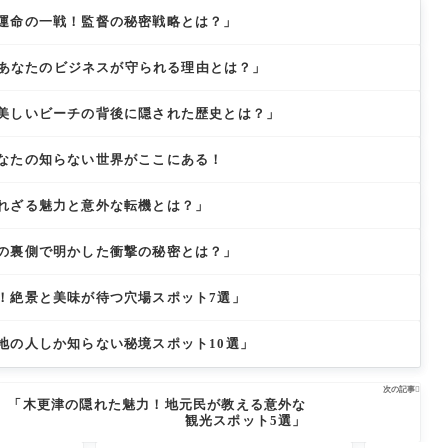
運命の一戦！監督の秘密戦略とは？」
実：あなたのビジネスが守られる理由とは？」
美しいビーチの背後に隠された歴史とは？」
なたの知らない世界がここにある！
れざる魅力と意外な転機とは？」
の裏側で明かした衝撃の秘密とは？」
！絶景と美味が待つ穴場スポット7選」
地の人しか知らない秘境スポット10選」
次の記事

「木更津の隠れた魅力！地元民が教える意外な
観光スポット5選」