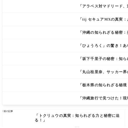
「アラベス対マドリード、
「iij セキュアMXの真
「沖縄の知られざる秘密：
「ひょうろく」の驚き！あ
「坂下千里子の秘密：知ら
「丸山桂里奈、サッカー界
「栃木県の知られざる秘境
「沖縄旅行で見つけた！現

前の記事
「トクリュウの真実：知られざる力と秘密に迫
る！」